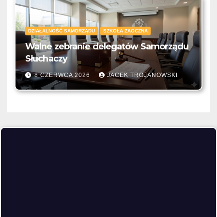
DZIAŁALNOŚĆ SAMORZĄDU
SZKOŁA ZAOCZNA
Walne zebranie delegatów Samorządu
Słuchaczy
8 CZERWCA 2026
JACEK TROJANOWSKI