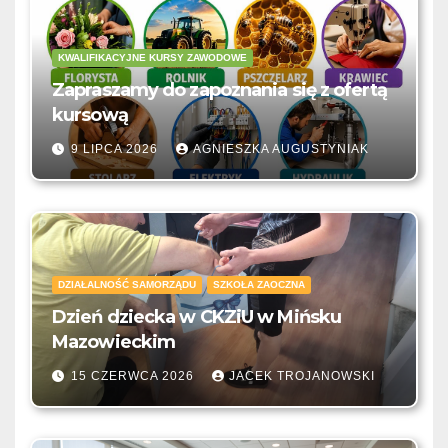
KWALIFIKACYJNE KURSY ZAWODOWE
Zapraszamy do zapoznania się z ofertą
kursową
9 LIPCA 2026
AGNIESZKA AUGUSTYNIAK
DZIAŁALNOŚĆ SAMORZĄDU
SZKOŁA ZAOCZNA
Dzień dziecka w CKZiU w Mińsku
Mazowieckim
15 CZERWCA 2026
JACEK TROJANOWSKI