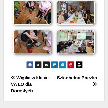
Nawigacja
Wigilia w klasie
Szlachetna Paczka
VA LO dla
wpisu
Dorosłych