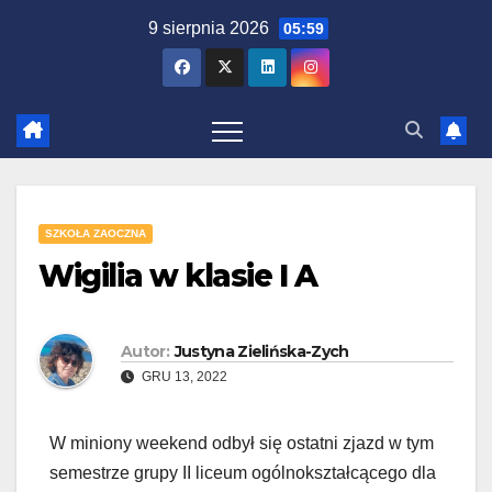
Idź
9 sierpnia 2026
05:59
do
zawartości
SZKOŁA ZAOCZNA
Wigilia w klasie I A
Autor:
Justyna Zielińska-Zych
GRU 13, 2022
W miniony weekend odbył się ostatni zjazd w tym
semestrze grupy II liceum ogólnokształcącego dla