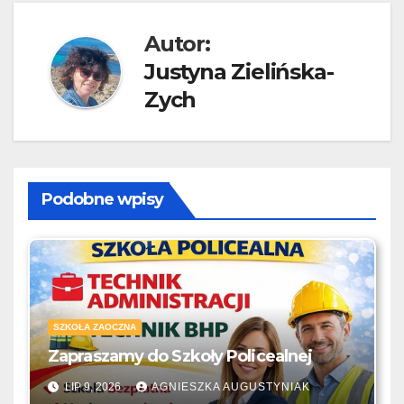
Autor:
Justyna Zielińska-
Zych
Podobne wpisy
SZKOŁA ZAOCZNA
Zapraszamy do Szkoły Policealnej
LIP 9, 2026
AGNIESZKA AUGUSTYNIAK