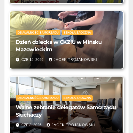
DZIAŁALNOŚĆ SAMORZĄDU
SZKOŁA ZAOCZNA
Dzień dziecka w CKZiU w Mińsku
Mazowieckim
CZE 15, 2026
JACEK TROJANOWSKI
DZIAŁALNOŚĆ SAMORZĄDU
SZKOŁA ZAOCZNA
Walne zebranie delegatów Samorządu
Słuchaczy
CZE 8, 2026
JACEK TROJANOWSKI