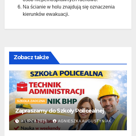
Na ścianie w holu znajdują się oznaczenia
kierunków ewakuacji.
Zobacz także
SZKOŁA ZAOCZNA
Zapraszamy do Szkoły Policealnej
9 LIPCA 2026
AGNIESZKA AUGUSTYNIAK