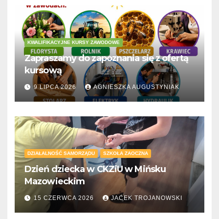
KWALIFIKACYJNE KURSY ZAWODOWE
Zapraszamy do zapoznania się z ofertą
kursową
9 LIPCA 2026
AGNIESZKA AUGUSTYNIAK
DZIAŁALNOŚĆ SAMORZĄDU
SZKOŁA ZAOCZNA
Dzień dziecka w CKZiU w Mińsku
Mazowieckim
15 CZERWCA 2026
JACEK TROJANOWSKI