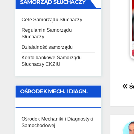
SAMORZĄD SŁUCHACZY
Cele Samorządu Słuchaczy
Regulamin Samorządu
Słuchaczy
Działalność samorządu
Konto bankowe Samorządu
Słuchaczy CKZiU
Naw
Św
OŚRODEK MECH. I DIAGN.
wp
SAMOCHODOWEJ
Ośrodek Mechaniki i Diagnostyki
Samochodowej