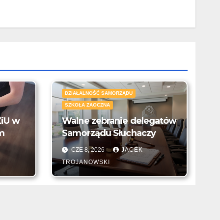
DZIAŁALNOŚĆ SAMORZĄDU
SZKOŁA ZAOCZNA
ZiU w
Walne zebranie delegatów
m
Samorządu Słuchaczy
CZE 8, 2026
JACEK
TROJANOWSKI