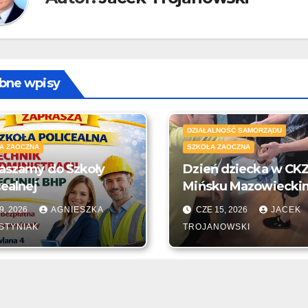
bne wpisy
DZIAŁALNOŚĆ SAMORZĄDU
A ZAOCZNA
SZKOŁA ZAOCZNA
aszamy do Szkoły
Dzień dziecka w CK
cealnej
Mińsku Mazowiecki
9, 2026
AGNIESZKA
CZE 15, 2026
JACEK
STYNIAK
TROJANOWSKI