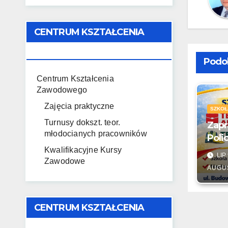
CENTRUM KSZTAŁCENIA
ZAWODOWEGO
Podo
Centrum Kształcenia
Zawodowego
Zajęcia praktyczne
SZKOŁ
Turnusy dokszt. teor.
Zapr
młodocianych pracowników
Poli
Kwalifikacyjne Kursy
LIP 
Zawodowe
AUGU
CENTRUM KSZTAŁCENIA