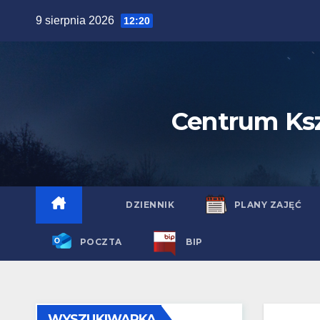
Idź
9 sierpnia 2026
12:20
do
zawartości
Centrum Ks
DZIENNIK
PLANY ZAJĘĆ
POCZTA
BIP
WYSZUKIWARKA