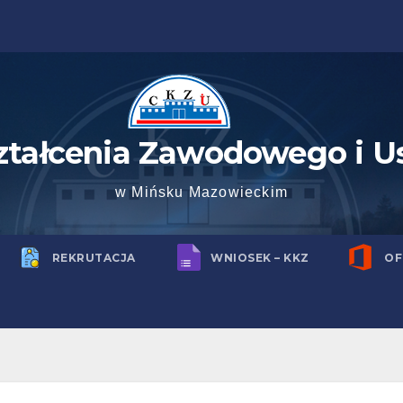
ztałcenia Zawodowego i U
w Mińsku Mazowieckim
REKRUTACJA
WNIOSEK – KKZ
OF