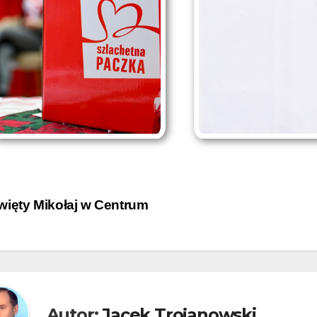
igacja
ięty Mikołaj w Centrum
isu
Autor:
Jacek Trojanowski